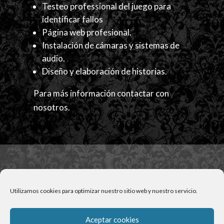
Testeo professional del juego para
identificar fallos
Página web profesional.
Instalación de cámaras y sistemas de
audio.
Diseño y elaboración de historias.
Para más información contactar con
nosotros.
Utilizamos cookies para optimizar nuestro sitio web y nuestro servicio.
Para más información
contacta con nosotros
Aceptar cookies