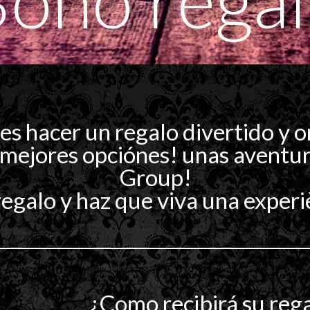
s hacer un regalo divertido y o
 mejores opciónes! unas aventu
Group!
egalo y haz que viva una experiè
¿Como recibirá su reg