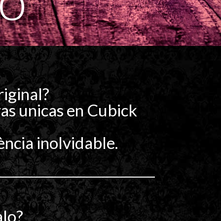
riginal?
ras unicas en Cubick
ncia inolvidable.
alo?